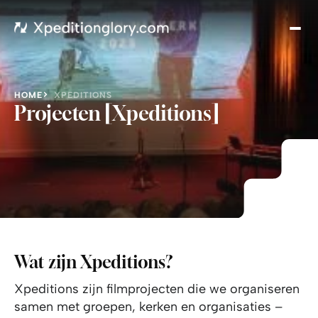
Hom
Getu
Cont
Don
HOME
XPEDITIONS
Projecten [Xpeditions]
Wat zijn Xpeditions?
Xpeditions zijn filmprojecten die we organiseren
samen met groepen, kerken en organisaties –