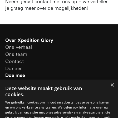
Neem gerust contact met ons op – we vertellen
je graag meer over de mogelijkheden!
Over Xpedition Glory
Ons verhaal
Ons team
Contact
Doneer
Doe mee
Jouw verhaal
×
Deze website maakt gebruik van
Projecten
cookies.
Ontdek het geloof
Jezus
We gebruiken cookies om inhoud en advertenties te personaliseren
en om ons verkeer te analyseren. We delen ook informatie over uw
Gebed
gebruik van onze site met onze advertentie- en analysepartners, die
Cursussen
deze kunnen combineren met andere informatie die u aan hen heeft