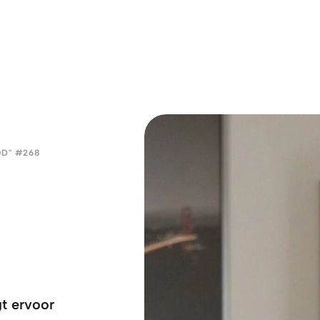
D" #268
gt ervoor