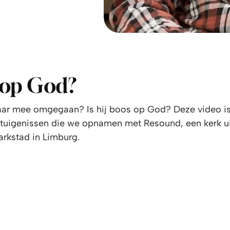
 op God?
daar mee omgegaan? Is hij boos op God? Deze video is
etuigenissen die we opnamen met Resound, een kerk u
rkstad in Limburg.
DEZE VIDEO IS BESCHIKBAAR ALS U DE COOKIES
ACCEPTEERT