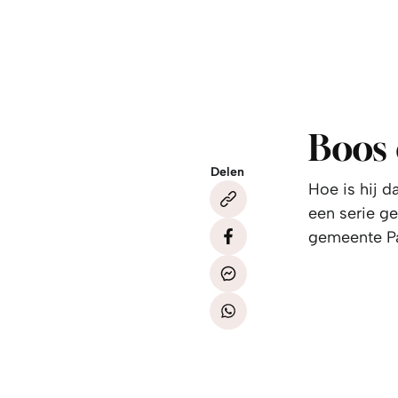
Boos
Delen
Hoe is hij 
een serie g
gemeente Pa