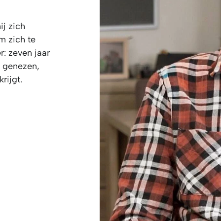
ij zich
om zich te
: zeven jaar
kt genezen,
rijgt.