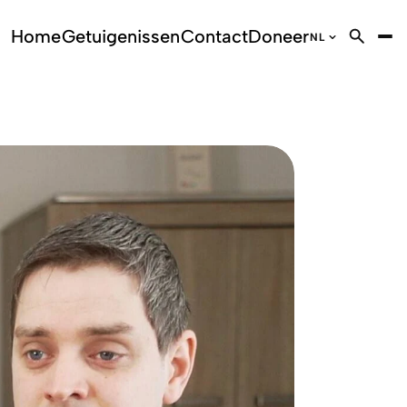
Home
Getuigenissen
Contact
Doneer
NL
EN
English
NL
Dutch