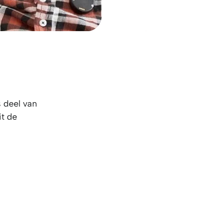
 deel van
it de