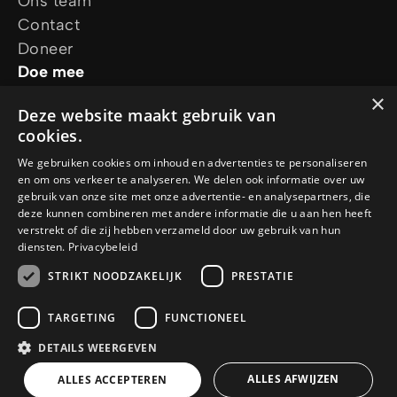
Ons team
Contact
Doneer
Doe mee
Jouw verhaal
×
Deze website maakt gebruik van
Projecten
cookies.
Ontdek het geloof
Jezus
We gebruiken cookies om inhoud en advertenties te personaliseren
en om ons verkeer te analyseren. We delen ook informatie over uw
Gebed
gebruik van onze site met onze advertentie- en analysepartners, die
Cursussen
deze kunnen combineren met andere informatie die u aan hen heeft
verstrekt of die zij hebben verzameld door uw gebruik van hun
Volg ons
diensten.
Privacybeleid
STRIKT NOODZAKELIJK
PRESTATIE
TARGETING
FUNCTIONEEL
DETAILS WEERGEVEN
© Copyright 2026 Xpedition Glory
Privacy Policy
Cookie Policy
ALLES AFWIJZEN
ALLES ACCEPTEREN
Algemene voorwaarden
Een
WebNL
site